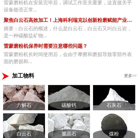
雷蒙磨粉机在安装完毕后，调试工作至关重要，这直接关乎
设备能否正常...
聚焦白云石高效加工！上海科利瑞克以创新粉磨赋能产业升级
摘要：白云石的概述，什么是白云石，白云石又叫白云岩，
是一种碳酸盐矿物...
雷蒙磨粉机保养时需要注意哪些问题？
雷蒙磨粉机长时间使用后，会由于摩擦和磨损导致零部件表
面的磨损和...
加工物料
更多>>
方解石
碳酸钙
石灰石
白云石
重晶石
煤粉