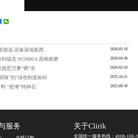
2026-05-18
质致远 设备落地新西
2026-04-30
利瑞克 HGM80A 高铬耐磨
2026-02-10
祝您万事“粥”全
2025-10-21
明珠"到"绿色制造标杆
2025-09-30
料 “抢滩”特种石
与服务
关于Clirik
全国统一服务热线：4008-168-3
心
在线订购