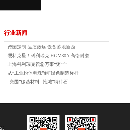
行业新闻
·
跨国定制·品质致远 设备落地新西
·
硬料克星！科利瑞克 HGM80A 高铬耐磨
·
上海科利瑞克祝您万事“粥”全
·
从“工业粉体明珠"到"绿色制造标杆
·
“突围”碳基材料 “抢滩”特种石
55