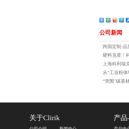
公司新闻
·
跨国定制·品
·
硬料克星！科
·
上海科利瑞克
·
从“工业粉体
·
“突围”碳基材
关于Clirik
产品
公司介绍
新闻中心
产品中